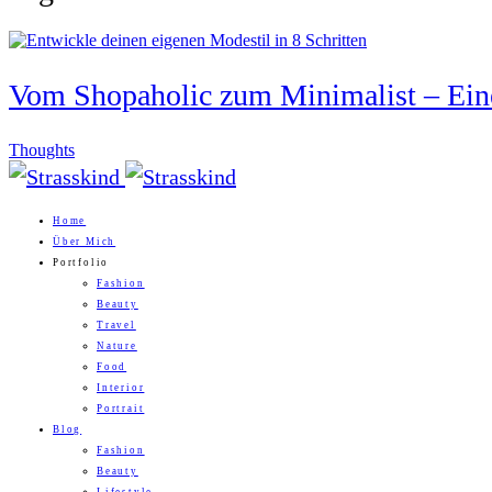
Vom Shopaholic zum Minimalist – Eine
Thoughts
Home
Über Mich
Portfolio
Fashion
Beauty
Travel
Nature
Food
Interior
Portrait
Blog
Fashion
Beauty