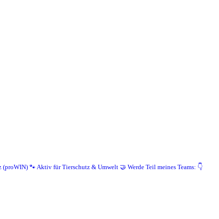
z (proWIN)
🐾 Aktiv für Tierschutz & Umwelt
🤝 Werde Teil meines Teams: 👇