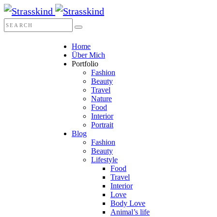
Home
Über Mich
Portfolio
Fashion
Beauty
Travel
Nature
Food
Interior
Portrait
Blog
Fashion
Beauty
Lifestyle
Food
Travel
Interior
Love
Body Love
Animal’s life