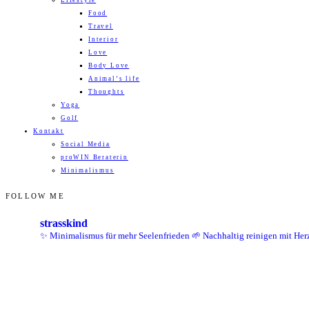
Lifestyle
Food
Travel
Interior
Love
Body Love
Animal’s life
Thoughts
Yoga
Golf
Kontakt
Social Media
proWIN Beraterin
Minimalismus
FOLLOW ME
strasskind
✨ Minimalismus für mehr Seelenfrieden
🌱 Nachhaltig reinigen mit Her