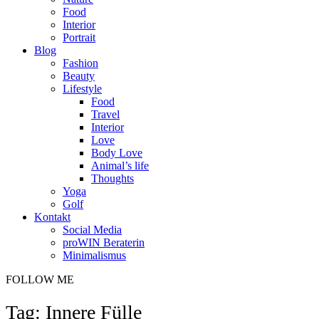
Food
Interior
Portrait
Blog
Fashion
Beauty
Lifestyle
Food
Travel
Interior
Love
Body Love
Animal’s life
Thoughts
Yoga
Golf
Kontakt
Social Media
proWIN Beraterin
Minimalismus
FOLLOW ME
Tag: Innere Fülle