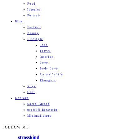
Food
Interior
Portrait
Blog
Fashion
Beauty
Lifestyle
Food
Travel
Interior
Love
Body Love
Animal’s life
Thoughts
Yoga
Golf
Kontakt
Social Media
proWIN Beraterin
Minimalismus
FOLLOW ME
strasskind