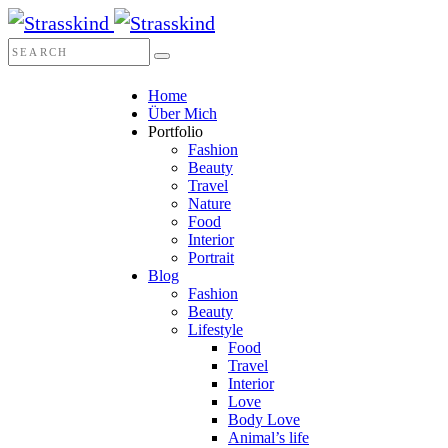
Home
Über Mich
Portfolio
Fashion
Beauty
Travel
Nature
Food
Interior
Portrait
Blog
Fashion
Beauty
Lifestyle
Food
Travel
Interior
Love
Body Love
Animal’s life