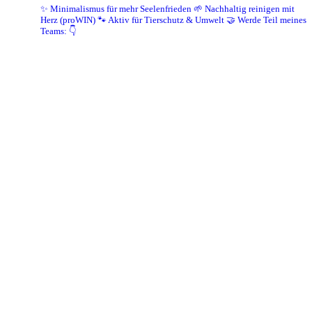
✨ Minimalismus für mehr Seelenfrieden
🌱 Nachhaltig reinigen mit
Herz (proWIN)
🐾 Aktiv für Tierschutz & Umwelt
🤝 Werde Teil meines
Teams: 👇