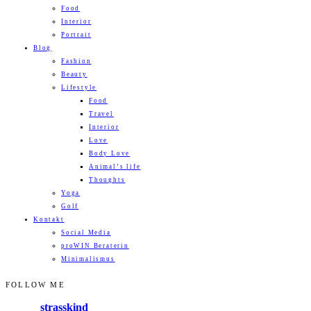
Food
Interior
Portrait
Blog
Fashion
Beauty
Lifestyle
Food
Travel
Interior
Love
Body Love
Animal’s life
Thoughts
Yoga
Golf
Kontakt
Social Media
proWIN Beraterin
Minimalismus
FOLLOW ME
strasskind