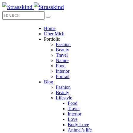
Home
Über Mich
Portfolio
Fashion
Beauty
Travel
Nature
Food
Interior
Portrait
Blog
Fashion
Beauty
Lifestyle
Food
Travel
Interior
Love
Body Love
Animal’s life