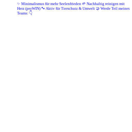
✨ Minimalismus für mehr Seelenfrieden
🌱 Nachhaltig reinigen mit
Herz (proWIN)
🐾 Aktiv für Tierschutz & Umwelt
🤝 Werde Teil meines
Teams: 👇