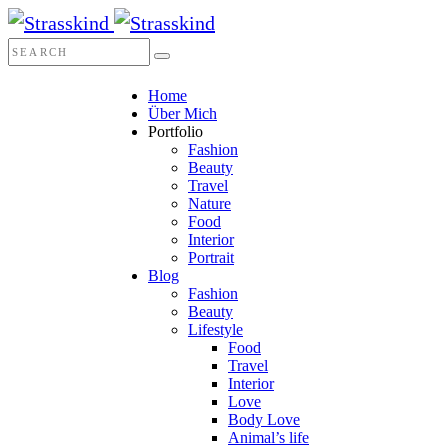
Home
Über Mich
Portfolio
Fashion
Beauty
Travel
Nature
Food
Interior
Portrait
Blog
Fashion
Beauty
Lifestyle
Food
Travel
Interior
Love
Body Love
Animal’s life