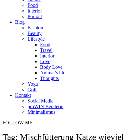
Food
Interior
Portrait
Blog
Fashion
Beauty
Lifestyle
Food
Travel
Interior
Love
Body Love
Animal’s life
Thoughts
Yoga
Golf
Kontakt
Social Media
proWIN Beraterin
Minimalismus
FOLLOW ME
Tag: Mischfütterung Katze wieviel