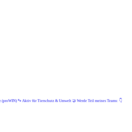
z (proWIN)
🐾 Aktiv für Tierschutz & Umwelt
🤝 Werde Teil meines Teams: 👇