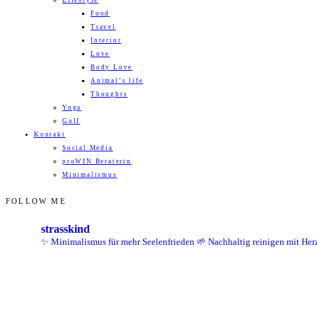
Lifestyle
Food
Travel
Interior
Love
Body Love
Animal’s life
Thoughts
Yoga
Golf
Kontakt
Social Media
proWIN Beraterin
Minimalismus
FOLLOW ME
strasskind
✨ Minimalismus für mehr Seelenfrieden
🌱 Nachhaltig reinigen mit Her