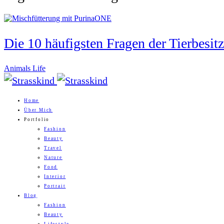
Die 10 häufigsten Fragen der Tierbesit
Animals Life
Home
Über Mich
Portfolio
Fashion
Beauty
Travel
Nature
Food
Interior
Portrait
Blog
Fashion
Beauty