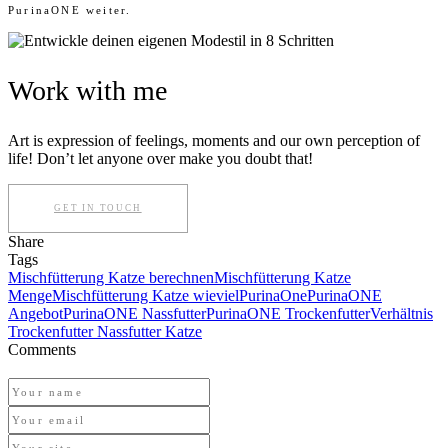
PurinaONE weiter.
Work with me
Art is expression of feelings, moments and our own perception of
life! Don’t let anyone over make you doubt that!
GET IN TOUCH
Share
Tags
Mischfütterung Katze berechnen
Mischfütterung Katze
Menge
Mischfütterung Katze wieviel
PurinaOne
PurinaONE
Angebot
PurinaONE Nassfutter
PurinaONE Trockenfutter
Verhältnis
Trockenfutter Nassfutter Katze
Comments