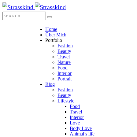
Home
Über Mich
Portfolio
Fashion
Beauty
Travel
Nature
Food
Interior
Portrait
Blog
Fashion
Beauty
Lifestyle
Food
Travel
Interior
Love
Body Love
Animal’s life