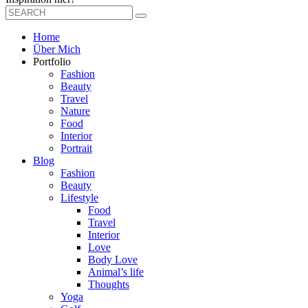
Home
Über Mich
Portfolio
Fashion
Beauty
Travel
Nature
Food
Interior
Portrait
Blog
Fashion
Beauty
Lifestyle
Food
Travel
Interior
Love
Body Love
Animal’s life
Thoughts
Yoga