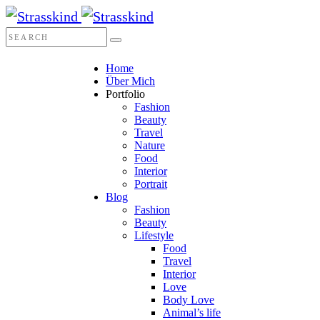
Home
Über Mich
Portfolio
Fashion
Beauty
Travel
Nature
Food
Interior
Portrait
Blog
Fashion
Beauty
Lifestyle
Food
Travel
Interior
Love
Body Love
Animal’s life