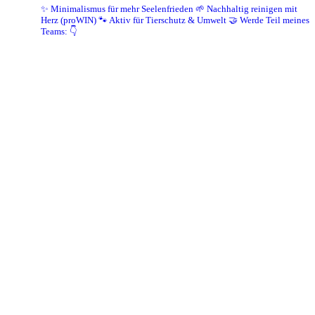
✨ Minimalismus für mehr Seelenfrieden
🌱 Nachhaltig reinigen mit
Herz (proWIN)
🐾 Aktiv für Tierschutz & Umwelt
🤝 Werde Teil meines
Teams: 👇