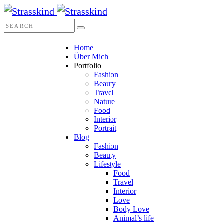
Home
Über Mich
Portfolio
Fashion
Beauty
Travel
Nature
Food
Interior
Portrait
Blog
Fashion
Beauty
Lifestyle
Food
Travel
Interior
Love
Body Love
Animal’s life