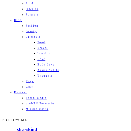
Food
Interior
Portrait
Blog
Fashion
Beauty
Lifestyle
Food
Travel
Interior
Love
Body Love
Animal’s life
Thoughts
Yoga
Golf
Kontakt
Social Media
proWIN Beraterin
Minimalismus
FOLLOW ME
strasskind