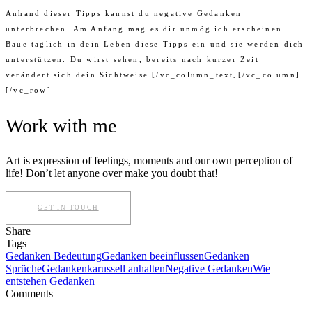
Anhand dieser Tipps kannst du negative Gedanken
unterbrechen. Am Anfang mag es dir unmöglich erscheinen.
Baue täglich in dein Leben diese Tipps ein und sie werden dich
unterstützen. Du wirst sehen, bereits nach kurzer Zeit
verändert sich dein Sichtweise.[/vc_column_text][/vc_column]
[/vc_row]
Work with me
Art is expression of feelings, moments and our own perception of
life! Don’t let anyone over make you doubt that!
GET IN TOUCH
Share
Tags
Gedanken Bedeutung
Gedanken beeinflussen
Gedanken
Sprüche
Gedankenkarussell anhalten
Negative Gedanken
Wie
entstehen Gedanken
Comments