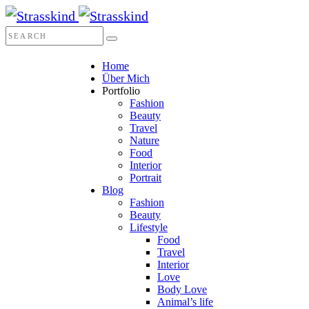
Home
Über Mich
Portfolio
Fashion
Beauty
Travel
Nature
Food
Interior
Portrait
Blog
Fashion
Beauty
Lifestyle
Food
Travel
Interior
Love
Body Love
Animal’s life