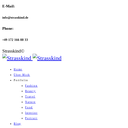
E-Mail:
info@strasskind.de
Phone:
+49 172 166 88 33
Strasskind©
Home
Über Mich
Portfolio
Fashion
Beauty
Travel
Nature
Food
Interior
Portrait
Blog