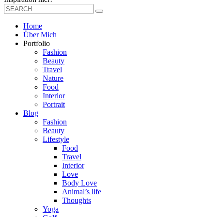
Home
Über Mich
Portfolio
Fashion
Beauty
Travel
Nature
Food
Interior
Portrait
Blog
Fashion
Beauty
Lifestyle
Food
Travel
Interior
Love
Body Love
Animal’s life
Thoughts
Yoga