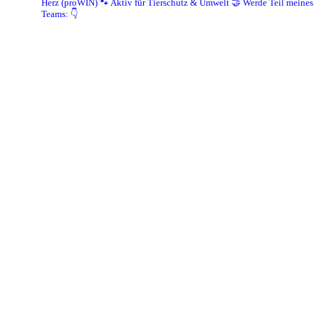
Herz (proWIN)
🐾 Aktiv für Tierschutz & Umwelt
🤝 Werde Teil meines
Teams: 👇