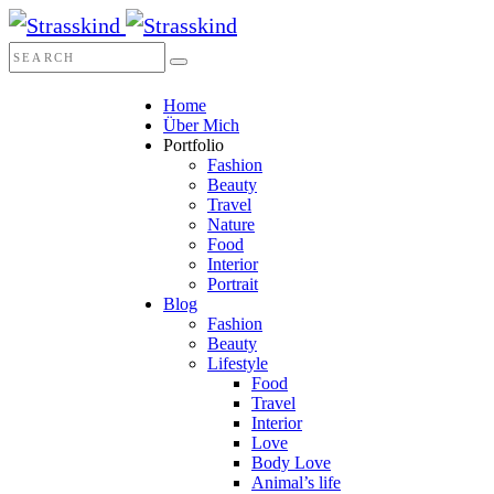
Home
Über Mich
Portfolio
Fashion
Beauty
Travel
Nature
Food
Interior
Portrait
Blog
Fashion
Beauty
Lifestyle
Food
Travel
Interior
Love
Body Love
Animal’s life