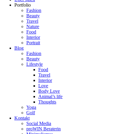
Portfolio
Fashion
Beauty
Travel
Nature
Food
Interior
Portrait
Blog
Fashion
Beauty
Lifestyle
Food
Travel
Interior
Love
Body Love
Animal’s life
Thoughts
Yoga
Golf
Kontakt
Social Media
proWIN Beraterin