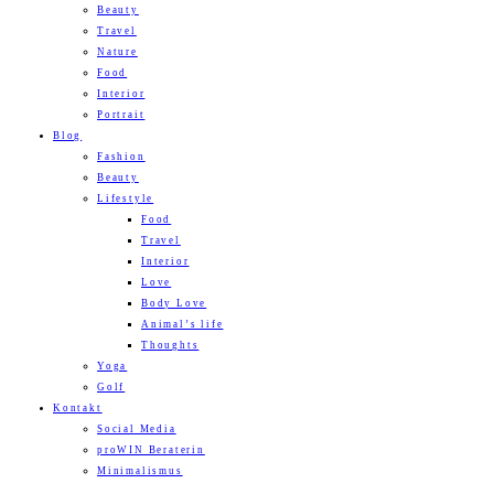
Beauty
Travel
Nature
Food
Interior
Portrait
Blog
Fashion
Beauty
Lifestyle
Food
Travel
Interior
Love
Body Love
Animal’s life
Thoughts
Yoga
Golf
Kontakt
Social Media
proWIN Beraterin
Minimalismus