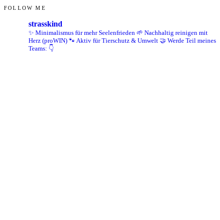
FOLLOW ME
strasskind
✨ Minimalismus für mehr Seelenfrieden
🌱 Nachhaltig reinigen mit
Herz (proWIN)
🐾 Aktiv für Tierschutz & Umwelt
🤝 Werde Teil meines
Teams: 👇