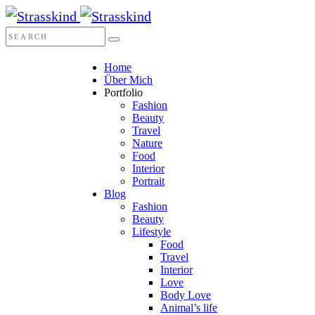
Home
Über Mich
Portfolio
Fashion
Beauty
Travel
Nature
Food
Interior
Portrait
Blog
Fashion
Beauty
Lifestyle
Food
Travel
Interior
Love
Body Love
Animal’s life