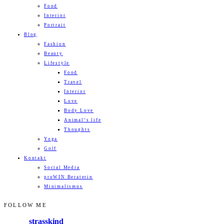
Food
Interior
Portrait
Blog
Fashion
Beauty
Lifestyle
Food
Travel
Interior
Love
Body Love
Animal’s life
Thoughts
Yoga
Golf
Kontakt
Social Media
proWIN Beraterin
Minimalismus
FOLLOW ME
strasskind