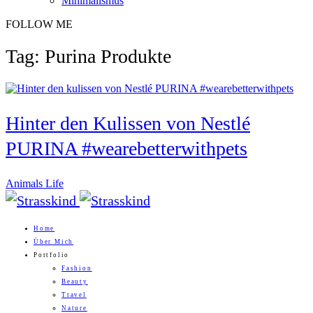
Minimalismus
FOLLOW ME
Tag: Purina Produkte
Hinter den Kulissen von Nestlé
PURINA #wearebetterwithpets
Animals Life
Home
Über Mich
Portfolio
Fashion
Beauty
Travel
Nature