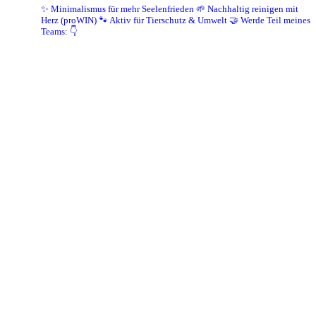
✨ Minimalismus für mehr Seelenfrieden
🌱 Nachhaltig reinigen mit
Herz (proWIN)
🐾 Aktiv für Tierschutz & Umwelt
🤝 Werde Teil meines
Teams: 👇