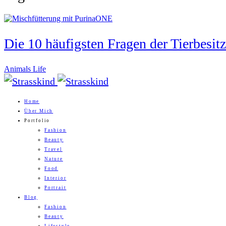
Die 10 häufigsten Fragen der Tierbesit
Animals Life
Home
Über Mich
Portfolio
Fashion
Beauty
Travel
Nature
Food
Interior
Portrait
Blog
Fashion
Beauty