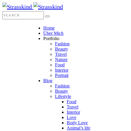
Home
Über Mich
Portfolio
Fashion
Beauty
Travel
Nature
Food
Interior
Portrait
Blog
Fashion
Beauty
Lifestyle
Food
Travel
Interior
Love
Body Love
Animal’s life