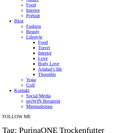
Food
Interior
Portrait
Blog
Fashion
Beauty
Lifestyle
Food
Travel
Interior
Love
Body Love
Animal’s life
Thoughts
Yoga
Golf
Kontakt
Social Media
proWIN Beraterin
Minimalismus
FOLLOW ME
Tag: PurinaONE Trockenfutter