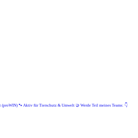
z (proWIN)
🐾 Aktiv für Tierschutz & Umwelt
🤝 Werde Teil meines Teams: 👇