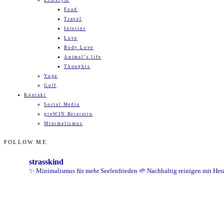
Lifestyle
Food
Travel
Interior
Love
Body Love
Animal’s life
Thoughts
Yoga
Golf
Kontakt
Social Media
proWIN Beraterin
Minimalismus
FOLLOW ME
strasskind
✨ Minimalismus für mehr Seelenfrieden
🌱 Nachhaltig reinigen mit Her