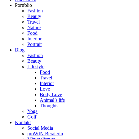
Portfolio
Fashion
Beauty
Travel
Nature
Food
Interior
Portrait
Blog
Fashion
Beauty
Lifestyle
Food
Travel
Interior
Love
Body Love
Animal’s life
Thoughts
Yoga
Golf
Kontakt
Social Media
proWIN Beraterin