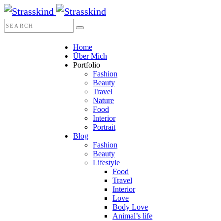
Home
Über Mich
Portfolio
Fashion
Beauty
Travel
Nature
Food
Interior
Portrait
Blog
Fashion
Beauty
Lifestyle
Food
Travel
Interior
Love
Body Love
Animal’s life