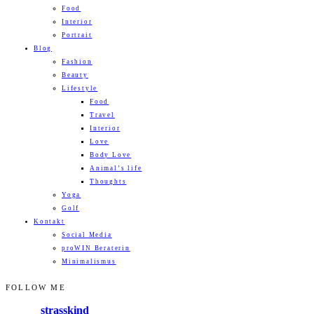
Food
Interior
Portrait
Blog
Fashion
Beauty
Lifestyle
Food
Travel
Interior
Love
Body Love
Animal’s life
Thoughts
Yoga
Golf
Kontakt
Social Media
proWIN Beraterin
Minimalismus
FOLLOW ME
strasskind