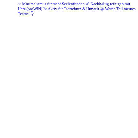
✨ Minimalismus für mehr Seelenfrieden
🌱 Nachhaltig reinigen mit
Herz (proWIN)
🐾 Aktiv für Tierschutz & Umwelt
🤝 Werde Teil meines
Teams: 👇