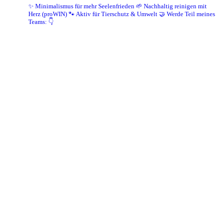
✨ Minimalismus für mehr Seelenfrieden
🌱 Nachhaltig reinigen mit
Herz (proWIN)
🐾 Aktiv für Tierschutz & Umwelt
🤝 Werde Teil meines
Teams: 👇