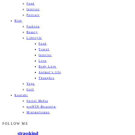
Food
Interior
Portrait
Blog
Fashion
Beauty
Lifestyle
Food
Travel
Interior
Love
Body Love
Animal’s life
Thoughts
Yoga
Golf
Kontakt
Social Media
proWIN Beraterin
Minimalismus
FOLLOW ME
strasskind