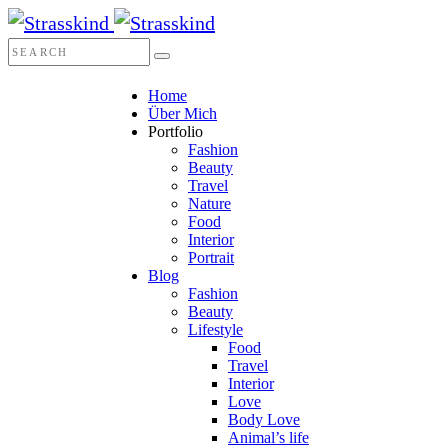
Home
Über Mich
Portfolio
Fashion
Beauty
Travel
Nature
Food
Interior
Portrait
Blog
Fashion
Beauty
Lifestyle
Food
Travel
Interior
Love
Body Love
Animal’s life