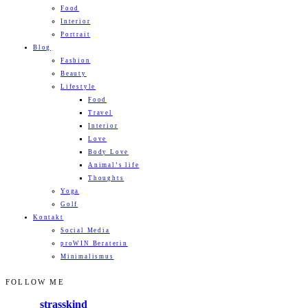
Food
Interior
Portrait
Blog
Fashion
Beauty
Lifestyle
Food
Travel
Interior
Love
Body Love
Animal’s life
Thoughts
Yoga
Golf
Kontakt
Social Media
proWIN Beraterin
Minimalismus
FOLLOW ME
strasskind