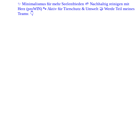
✨ Minimalismus für mehr Seelenfrieden
🌱 Nachhaltig reinigen mit
Herz (proWIN)
🐾 Aktiv für Tierschutz & Umwelt
🤝 Werde Teil meines
Teams: 👇