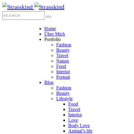
Home
Über Mich
Portfolio
Fashion
Beauty
Travel
Nature
Food
Interior
Portrait
Blog
Fashion
Beauty
Lifestyle
Food
Travel
Interior
Love
Body Love
Animal’s life