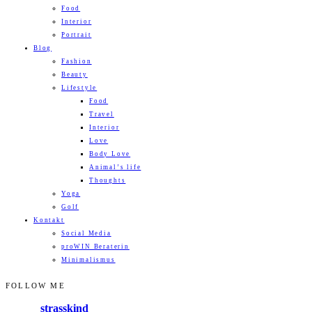
Food
Interior
Portrait
Blog
Fashion
Beauty
Lifestyle
Food
Travel
Interior
Love
Body Love
Animal’s life
Thoughts
Yoga
Golf
Kontakt
Social Media
proWIN Beraterin
Minimalismus
FOLLOW ME
strasskind