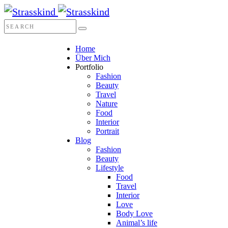
Home
Über Mich
Portfolio
Fashion
Beauty
Travel
Nature
Food
Interior
Portrait
Blog
Fashion
Beauty
Lifestyle
Food
Travel
Interior
Love
Body Love
Animal’s life