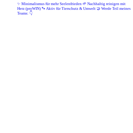
✨ Minimalismus für mehr Seelenfrieden
🌱 Nachhaltig reinigen mit
Herz (proWIN)
🐾 Aktiv für Tierschutz & Umwelt
🤝 Werde Teil meines
Teams: 👇