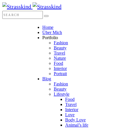
Home
Über Mich
Portfolio
Fashion
Beauty
Travel
Nature
Food
Interior
Portrait
Blog
Fashion
Beauty
Lifestyle
Food
Travel
Interior
Love
Body Love
Animal’s life