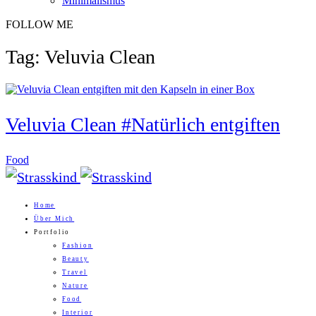
Minimalismus
FOLLOW ME
Tag: Veluvia Clean
Veluvia Clean #Natürlich entgiften
Food
Home
Über Mich
Portfolio
Fashion
Beauty
Travel
Nature
Food
Interior