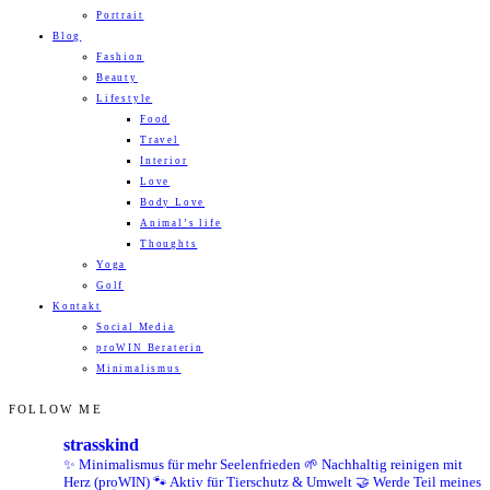
Portrait
Blog
Fashion
Beauty
Lifestyle
Food
Travel
Interior
Love
Body Love
Animal’s life
Thoughts
Yoga
Golf
Kontakt
Social Media
proWIN Beraterin
Minimalismus
FOLLOW ME
strasskind
✨ Minimalismus für mehr Seelenfrieden
🌱 Nachhaltig reinigen mit
Herz (proWIN)
🐾 Aktiv für Tierschutz & Umwelt
🤝 Werde Teil meines