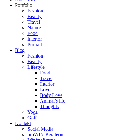
Portfolio
Fashion
Beauty
Travel
Nature
Food
Interior
Portrait
Blog
Fashion
Beauty
Lifestyle
Food
Travel
Interior
Love
Body Love
Animal’s life
Thoughts
Yoga
Golf
Kontakt
Social Media
proWIN Beraterin