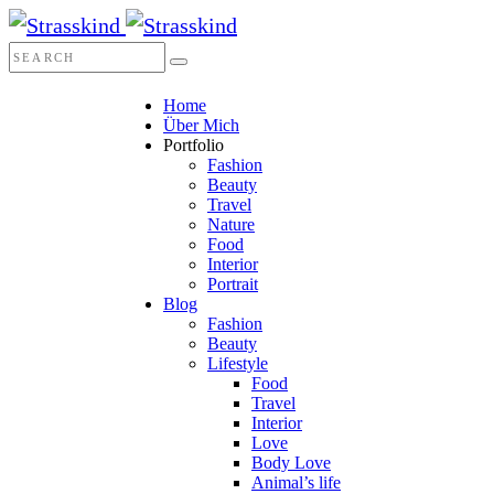
Home
Über Mich
Portfolio
Fashion
Beauty
Travel
Nature
Food
Interior
Portrait
Blog
Fashion
Beauty
Lifestyle
Food
Travel
Interior
Love
Body Love
Animal’s life