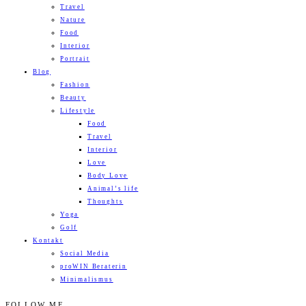
Travel
Nature
Food
Interior
Portrait
Blog
Fashion
Beauty
Lifestyle
Food
Travel
Interior
Love
Body Love
Animal’s life
Thoughts
Yoga
Golf
Kontakt
Social Media
proWIN Beraterin
Minimalismus
FOLLOW ME