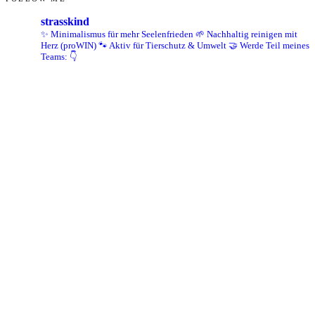
strasskind
✨ Minimalismus für mehr Seelenfrieden
🌱 Nachhaltig reinigen mit
Herz (proWIN)
🐾 Aktiv für Tierschutz & Umwelt
🤝 Werde Teil meines
Teams: 👇