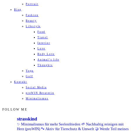
Portrait
Blog
Fashion
Beauty
Lifestyle
Food
Travel
Interior
Love
Body Love
Animal’s life
Thoughts
Yoga
Golf
Kontakt
Social Media
proWIN Beraterin
Minimalismus
FOLLOW ME
strasskind
✨ Minimalismus für mehr Seelenfrieden
🌱 Nachhaltig reinigen mit
Herz (proWIN)
🐾 Aktiv für Tierschutz & Umwelt
🤝 Werde Teil meines