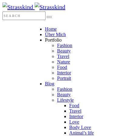
Home
Über Mich
Portfolio
Fashion
Beauty
Travel
Nature
Food
Interior
Portrait
Blog
Fashion
Beauty
Lifestyle
Food
Travel
Interior
Love
Body Love
Animal’s life