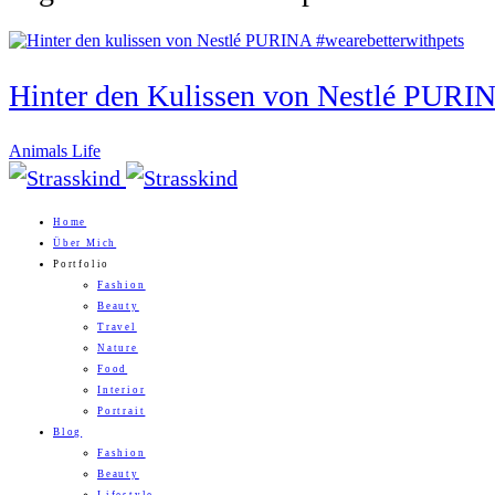
Hinter den Kulissen von Nestlé PURIN
Animals Life
Home
Über Mich
Portfolio
Fashion
Beauty
Travel
Nature
Food
Interior
Portrait
Blog
Fashion
Beauty