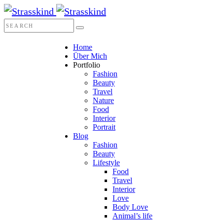
Home
Über Mich
Portfolio
Fashion
Beauty
Travel
Nature
Food
Interior
Portrait
Blog
Fashion
Beauty
Lifestyle
Food
Travel
Interior
Love
Body Love
Animal’s life