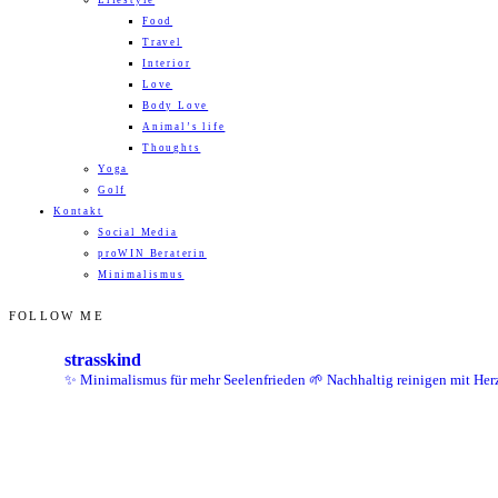
Lifestyle
Food
Travel
Interior
Love
Body Love
Animal’s life
Thoughts
Yoga
Golf
Kontakt
Social Media
proWIN Beraterin
Minimalismus
FOLLOW ME
strasskind
✨ Minimalismus für mehr Seelenfrieden
🌱 Nachhaltig reinigen mit Her