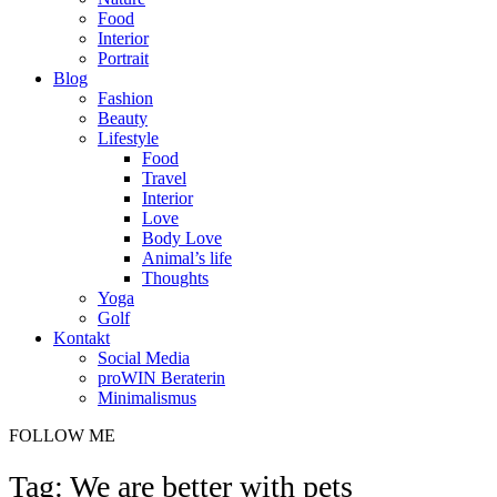
Food
Interior
Portrait
Blog
Fashion
Beauty
Lifestyle
Food
Travel
Interior
Love
Body Love
Animal’s life
Thoughts
Yoga
Golf
Kontakt
Social Media
proWIN Beraterin
Minimalismus
FOLLOW ME
Tag: We are better with pets