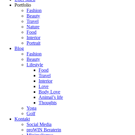
Portfolio
Fashion
Beauty
Travel
Nature
Food
Interior
Portrait
Blog
Fashion
Beauty
Lifestyle
Food
Travel
Interior
Love
Body Love
Animal’s life
Thoughts
Yoga
Golf
Kontakt
Social Media
proWIN Beraterin