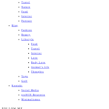
Travel
Nature
Food
Interior
Portrait
Blog
Fashion
Beauty
Lifestyle
Food
Travel
Interior
Love
Body Love
Animal’s life
Thoughts
Yoga
Golf
Kontakt
Social Media
proWIN Beraterin
Minimalismus
FOLLOW ME