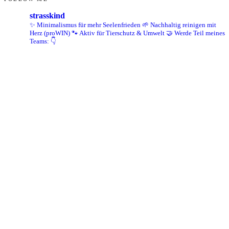
strasskind
✨ Minimalismus für mehr Seelenfrieden
🌱 Nachhaltig reinigen mit
Herz (proWIN)
🐾 Aktiv für Tierschutz & Umwelt
🤝 Werde Teil meines
Teams: 👇