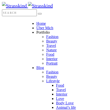
Home
Über Mich
Portfolio
Fashion
Beauty
Travel
Nature
Food
Interior
Portrait
Blog
Fashion
Beauty
Lifestyle
Food
Travel
Interior
Love
Body Love
Animal’s life