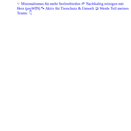
✨ Minimalismus für mehr Seelenfrieden
🌱 Nachhaltig reinigen mit
Herz (proWIN)
🐾 Aktiv für Tierschutz & Umwelt
🤝 Werde Teil meines
Teams: 👇