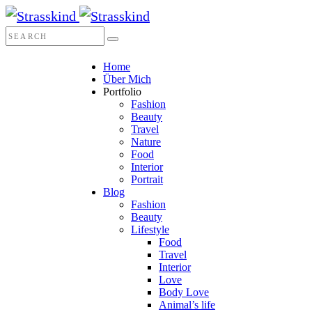
Home
Über Mich
Portfolio
Fashion
Beauty
Travel
Nature
Food
Interior
Portrait
Blog
Fashion
Beauty
Lifestyle
Food
Travel
Interior
Love
Body Love
Animal’s life