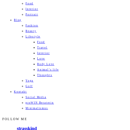
Food
Interior
Portrait
Blog
Fashion
Beauty
Lifestyle
Food
Travel
Interior
Love
Body Love
Animal’s life
Thoughts
Yoga
Golf
Kontakt
Social Media
proWIN Beraterin
Minimalismus
FOLLOW ME
strasskind