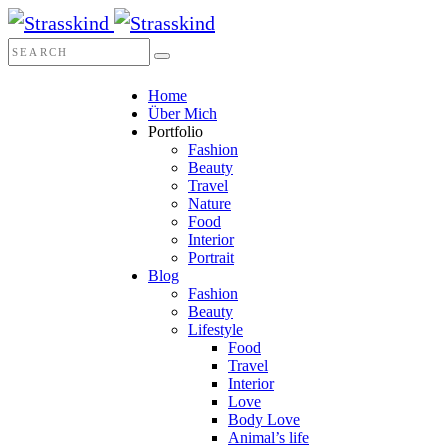
Home
Über Mich
Portfolio
Fashion
Beauty
Travel
Nature
Food
Interior
Portrait
Blog
Fashion
Beauty
Lifestyle
Food
Travel
Interior
Love
Body Love
Animal’s life