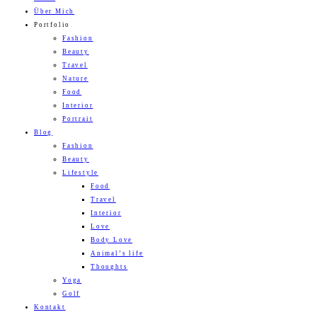
Über Mich
Portfolio
Fashion
Beauty
Travel
Nature
Food
Interior
Portrait
Blog
Fashion
Beauty
Lifestyle
Food
Travel
Interior
Love
Body Love
Animal’s life
Thoughts
Yoga
Golf
Kontakt