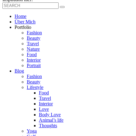
Home
Über Mich
Portfolio
Fashion
Beauty
Travel
Nature
Food
Interior
Portrait
Blog
Fashion
Beauty
Lifestyle
Food
Travel
Interior
Love
Body Love
Animal’s life
Thoughts
Yoga