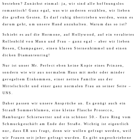
bestehen? Zunächst einmal: ja, wir sind alle hoffnungslos
romantisch! Ganz egal, was wir anderen erzählen, wir lieben
die großen Gesten. Es darf ruhig übertrieben werden, wenn es
darum geht, um unsere Hand anzuhalten. Warum das so ist?
Schiebt es auf die Hormone, auf Hollywood, auf ein veraltetes
Rollenbild von Mann und Frau – ganz egal – aber wir lieben
Rosen, Champagner, einen klaren Sternenhimmel und einen
dicken Diamantenring!
Nur ist unser Mr. Perfect eben keine Kopie eines Prinzen,
sondern wie wir aus normalem Haus mit mehr oder minder
geregeltem Einkommen, einer netten Familie aus der
Mittelschicht und einer ganz normalen Frau an seiner Seite –
UNS.
Daher passen wir unsere Ansprüche an. Es genügt auch ein
Strauß Sommerblumen, eine kleine Flasche Prosecco,
Hamburger Schietwetter und ein schöner 50.- Euro Ring vom
Schmuckgeschäft am Ende der Straße. Wichtig ist eigentlich
nur, dass ER uns fragt, denn wir wollen gefragt werden, weil
wir Frauen seit jeher gefragt wurden. Es gibt ungeschriebene