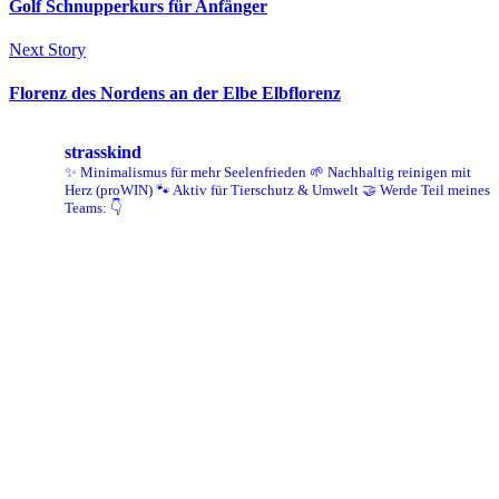
Golf Schnupperkurs für Anfänger
Next Story
Florenz des Nordens an der Elbe Elbflorenz
strasskind
✨ Minimalismus für mehr Seelenfrieden
🌱 Nachhaltig reinigen mit
Herz (proWIN)
🐾 Aktiv für Tierschutz & Umwelt
🤝 Werde Teil meines
Teams: 👇