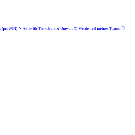
z (proWIN)
🐾 Aktiv für Tierschutz & Umwelt
🤝 Werde Teil meines Teams: 👇