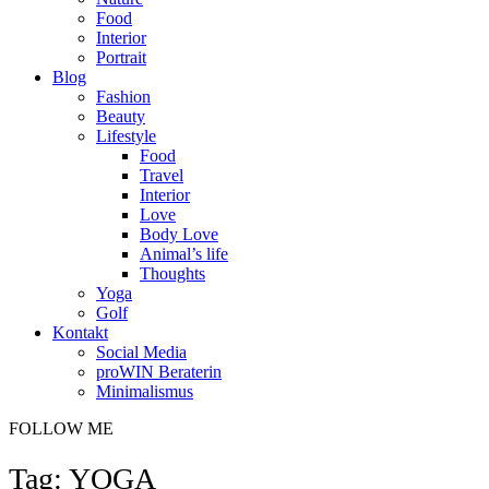
Food
Interior
Portrait
Blog
Fashion
Beauty
Lifestyle
Food
Travel
Interior
Love
Body Love
Animal’s life
Thoughts
Yoga
Golf
Kontakt
Social Media
proWIN Beraterin
Minimalismus
FOLLOW ME
Tag: YOGA