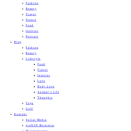
Fashion
Beauty
Travel
Nature
Food
Interior
Portrait
Blog
Fashion
Beauty
Lifestyle
Food
Travel
Interior
Love
Body Love
Animal’s life
Thoughts
Yoga
Golf
Kontakt
Social Media
proWIN Beraterin
Minimalismus