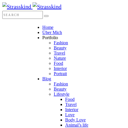
Home
Über Mich
Portfolio
Fashion
Beauty
Travel
Nature
Food
Interior
Portrait
Blog
Fashion
Beauty
Lifestyle
Food
Travel
Interior
Love
Body Love
Animal’s life