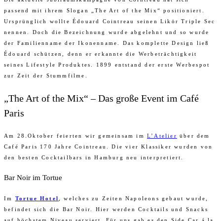
passend mit ihrem Slogan „The Art of the Mix“ positioniert.
Ursprünglich wollte Édouard Cointreau seinen Likör Triple Sec
nennen. Doch die Bezeichnung wurde abgelehnt und so wurde
der Familienname der Ikonenname. Das komplette Design ließ
Édouard schützen, denn er erkannte die Werbeträchtigkeit
seines Lifestyle Produktes. 1899 entstand der erste Werbespot
zur Zeit der Stummfilme.
„The Art of the Mix“ – Das große Event im Café
Paris
Am 28.Oktober feierten wir gemeinsam im
L’Atelier
über dem
Café Paris 170 Jahre Cointreau. Die vier Klassiker wurden von
den besten Cocktailbars in Hamburg neu interpretiert.
Bar Noir im Tortue
Im
Tortue Hotel
, welches zu Zeiten Napoleons gebaut wurde,
befindet sich die Bar Noir. Hier werden Cocktails und Snacks
auf höchstem Niveau serviert. Für uns gab es den Side Car á la