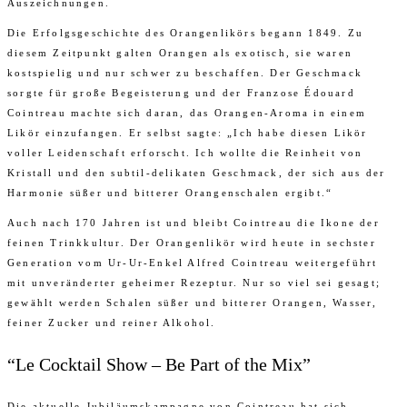
Auszeichnungen.
Die Erfolgsgeschichte des Orangenlikörs begann 1849. Zu
diesem Zeitpunkt galten Orangen als exotisch, sie waren
kostspielig und nur schwer zu beschaffen. Der Geschmack
sorgte für große Begeisterung und der Franzose Édouard
Cointreau machte sich daran, das Orangen-Aroma in einem
Likör einzufangen. Er selbst sagte: „Ich habe diesen Likör
voller Leidenschaft erforscht. Ich wollte die Reinheit von
Kristall und den subtil-delikaten Geschmack, der sich aus der
Harmonie süßer und bitterer Orangenschalen ergibt.“
Auch nach 170 Jahren ist und bleibt Cointreau die Ikone der
feinen Trinkkultur. Der Orangenlikör wird heute in sechster
Generation vom Ur-Ur-Enkel Alfred Cointreau weitergeführt
mit unveränderter geheimer Rezeptur. Nur so viel sei gesagt;
gewählt werden Schalen süßer und bitterer Orangen, Wasser,
feiner Zucker und reiner Alkohol.
“Le Cocktail Show – Be Part of the Mix”
Die aktuelle Jubiläumskampagne von Cointreau hat sich