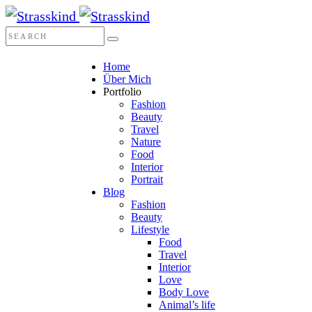
Home
Über Mich
Portfolio
Fashion
Beauty
Travel
Nature
Food
Interior
Portrait
Blog
Fashion
Beauty
Lifestyle
Food
Travel
Interior
Love
Body Love
Animal’s life