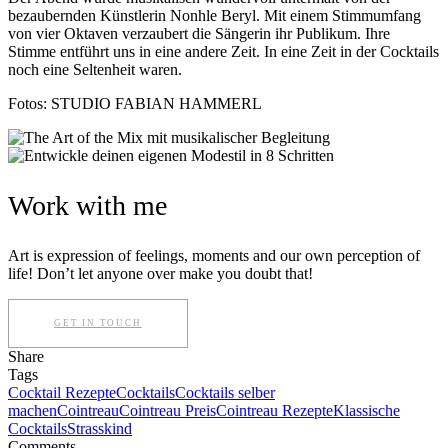
bezaubernden Künstlerin Nonhle Beryl. Mit einem Stimmumfang
von vier Oktaven verzaubert die Sängerin ihr Publikum. Ihre
Stimme entführt uns in eine andere Zeit. In eine Zeit in der Cocktails
noch eine Seltenheit waren.
Fotos: STUDIO FABIAN HAMMERL
Work with me
Art is expression of feelings, moments and our own perception of
life! Don’t let anyone over make you doubt that!
GET IN TOUCH
Share
Tags
Cocktail Rezepte
Cocktails
Cocktails selber
machen
Cointreau
Cointreau Preis
Cointreau Rezepte
Klassische
Cocktails
Strasskind
Comments