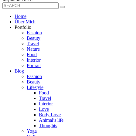
Home
Über Mich
Portfolio
Fashion
Beauty
Travel
Nature
Food
Interior
Portrait
Blog
Fashion
Beauty
Lifestyle
Food
Travel
Interior
Love
Body Love
Animal’s life
Thoughts
Yoga