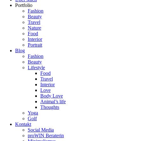
Portfolio
Fashion
Beauty
Travel
Nature
Food
Interior
Portrait
Blog
Fashion
Beauty
Lifestyle
Food
Travel
Interior
Love
Body Love
Animal’s life
Thoughts
Yoga
Golf
Kontakt
Social Media
proWIN Beraterin