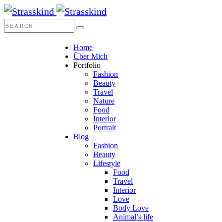
Home
Über Mich
Portfolio
Fashion
Beauty
Travel
Nature
Food
Interior
Portrait
Blog
Fashion
Beauty
Lifestyle
Food
Travel
Interior
Love
Body Love
Animal’s life