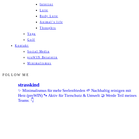
Interior
Love
Body Love
Animal’s life
Thoughts
Yoga
Golf
Kontakt
Social Media
proWIN Beraterin
Minimalismus
FOLLOW ME
strasskind
✨ Minimalismus für mehr Seelenfrieden
🌱 Nachhaltig reinigen mit
Herz (proWIN)
🐾 Aktiv für Tierschutz & Umwelt
🤝 Werde Teil meines
Teams: 👇