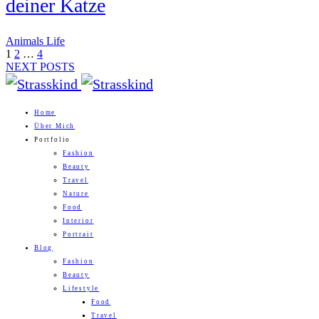
deiner Katze
Animals Life
1
2
…
4
NEXT POSTS
Home
Über Mich
Portfolio
Fashion
Beauty
Travel
Nature
Food
Interior
Portrait
Blog
Fashion
Beauty
Lifestyle
Food
Travel