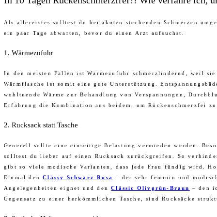
In 10 Tagen Rückenschmerzfrei?! Wie verfahre ich, 
Als allererstes solltest du bei akuten stechenden Schmerzen umg
ein paar Tage abwarten, bevor du einen Arzt aufsuchst.
1. Wärmezufuhr
In den meisten Fällen ist Wärmezufuhr schmerzlindernd, weil si
Wärmflasche ist somit eine gute Unterstützung. Entspannungsbäd
wohltuende Wärme zur Behandlung von Verspannungen, Durchblutu
Erfahrung die Kombination aus beidem, um Rückenschmerzfei zu
2. Rucksack statt Tasche
Generell sollte eine einseitige Belastung vermieden werden. Bes
solltest du lieber auf einen Rucksack zurückgreifen. So verhind
gibt so viele modische Varianten, dass jede Frau fündig wird. 
Einmal den
Clässy Schwarz-Rosa
– der sehr feminin und modisc
Angelegenheiten eignet und den
Clässic Olivgrün-Braun
– den ic
Gegensatz zu einer herkömmlichen Tasche, sind Rucksäcke strukt