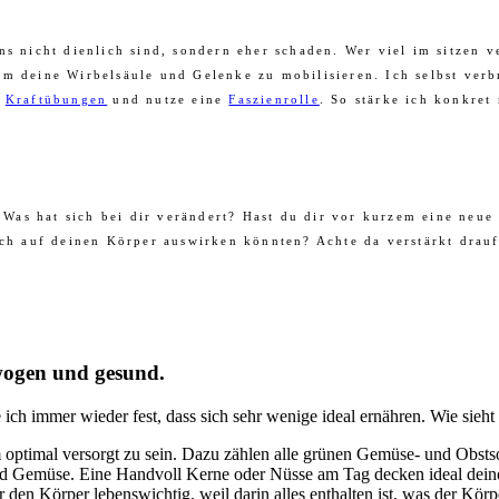
s nicht dienlich sind, sondern eher schaden. Wer viel im sitzen v
m deine Wirbelsäule und Gelenke zu mobilisieren. Ich selbst verb
,
Kraftübungen
und nutze eine
Faszienrolle
. So stärke ich konkre
as hat sich bei dir verändert? Hast du dir vor kurzem eine neue 
ich auf deinen Körper auswirken könnten? Achte da verstärkt drau
ewogen und gesund.
ch immer wieder fest, dass sich sehr wenige ideal ernähren. Wie sieht
ptimal versorgt zu sein. Dazu zählen alle grünen Gemüse- und Obstsorte
nd Gemüse. Eine Handvoll Kerne oder Nüsse am Tag decken ideal deine
ür den Körper lebenswichtig, weil darin alles enthalten ist, was der K