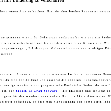
um mir Linderung zu verschaffen
ehend einen Arzt aufsuchen. Hast du eher leichte Rückenschmerzen 
e entspannend wirkt. Bei Schmerzen verkrampfen wir und das Ziehe
er wirken sich ebenso positiv auf den kompletten Körper aus. Wer
ngsstörungen, Erkältungen, Gelenkschmerzen und niedriger Körpe
 werden.
onders wir Frauen schleppen gern unsere Tasche mit schweren Utens
erst du eine Fehlhaltung und ersparst dir unnötige Rückenbeschwer
Hochwertige modische und pragmatische Rucksäcke findest du zum B
h ist, den
Spläsh 13 Grau-Schwarz
– der klassisch und schlicht d
h gern für das Wandern oder andere Outdoor Aktivitäten nutze. Wa
urierter aufgebaut, so dass man nicht ständig den kompletten Inh