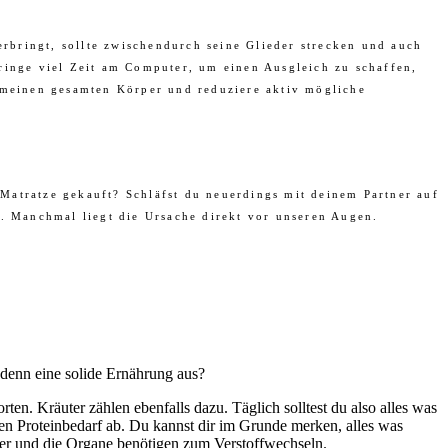
erbringt, sollte zwischendurch seine Glieder strecken und auch
ringe viel Zeit am Computer, um einen Ausgleich zu schaffen,
t meinen gesamten Körper und reduziere aktiv mögliche
Matratze gekauft? Schläfst du neuerdings mit deinem Partner auf
f. Manchmal liegt die Ursache direkt vor unseren Augen.
 denn eine solide Ernährung aus?
n. Kräuter zählen ebenfalls dazu. Täglich solltest du also alles was
n Proteinbedarf ab. Du kannst dir im Grunde merken, alles was
örper und die Organe benötigen zum Verstoffwechseln.