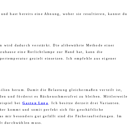
und hast bereits eine Ahnung, woher sie resultieren, kannst du
n wird dadurch verstärkt. Die altbewährte Methode einer
 zuhause eine Rotlichtlampe zur Hand hat, kann die
rtemperatur gezielt einsetzen. Ich empfehle aus eigener
ilien herum. Damit die Belastung gleichermaßen verteilt ist,
den und förderst es Rückenschmerzfrei zu bleiben. Mittlerweile
eispiel bei
Gaston Luga
. Ich besitze derzeit drei Varianten.
aher kommt und somit perfekt sich für geschäftliche
s mir besonders gut gefällt sind die Fächeraufteilungen. Im
alt durchwühlen muss.