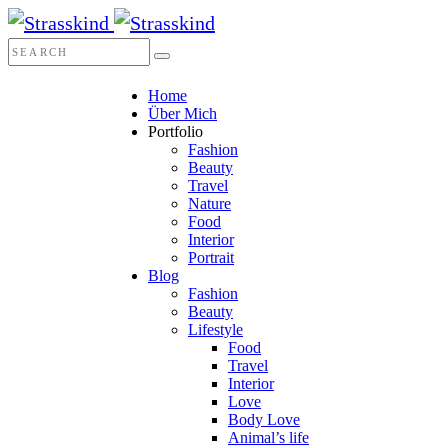
Home
Über Mich
Portfolio
Fashion
Beauty
Travel
Nature
Food
Interior
Portrait
Blog
Fashion
Beauty
Lifestyle
Food
Travel
Interior
Love
Body Love
Animal’s life