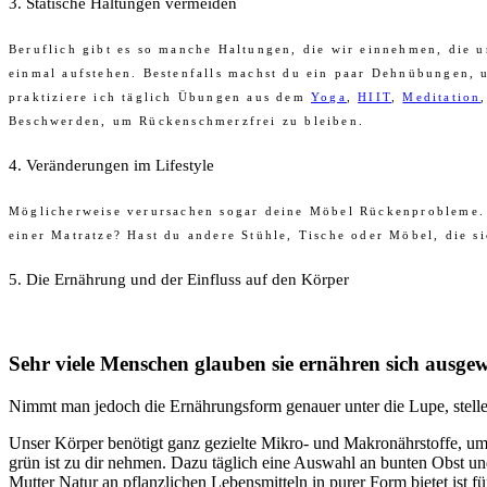
3. Statische Haltungen vermeiden
Beruflich gibt es so manche Haltungen, die wir einnehmen, die un
einmal aufstehen. Bestenfalls machst du ein paar Dehnübungen, u
praktiziere ich täglich Übungen aus dem
Yoga
,
HIIT
,
Meditation
Beschwerden, um Rückenschmerzfrei zu bleiben.
4. Veränderungen im Lifestyle
Möglicherweise verursachen sogar deine Möbel Rückenprobleme. W
einer Matratze? Hast du andere Stühle, Tische oder Möbel, die s
5. Die Ernährung und der Einfluss auf den Körper
Sehr viele Menschen glauben sie ernähren sich ausg
Nimmt man jedoch die Ernährungsform genauer unter die Lupe, stelle i
Unser Körper benötigt ganz gezielte Mikro- und Makronährstoffe, um o
grün ist zu dir nehmen. Dazu täglich eine Auswahl an bunten Obst u
Mutter Natur an pflanzlichen Lebensmitteln in purer Form bietet ist f