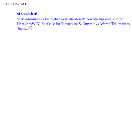
FOLLOW ME
strasskind
✨ Minimalismus für mehr Seelenfrieden
🌱 Nachhaltig reinigen mit
Herz (proWIN)
🐾 Aktiv für Tierschutz & Umwelt
🤝 Werde Teil meines
Teams: 👇