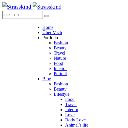
Home
Über Mich
Portfolio
Fashion
Beauty
Travel
Nature
Food
Interior
Portrait
Blog
Fashion
Beauty
Lifestyle
Food
Travel
Interior
Love
Body Love
Animal’s life