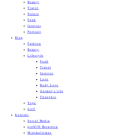
Beauty
Travel
Nature
Food
Interior
Portrait
Blog
Fashion
Beauty
Lifestyle
Food
Travel
Interior
Love
Body Love
Animal’s life
Thoughts
Yoga
Golf
Kontakt
Social Media
proWIN Beraterin
Minimalismus